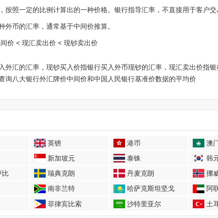
，按照一定的比例计算出的一种价格。银行指导汇率，不直接用于客户交
种外币的汇率，通常基于中间价推算。
中间价 < 现汇卖出价 < 现钞卖出价
入外汇的汇率，现钞买入价指银行买入外币现钞的汇率，现汇卖出价指银
查询八大银行外汇牌价中间价和中国人民银行基准价数据的平均价
英镑
港币
澳
新加坡元
泰铢
韩
卢比
瑞典克朗
丹麦克朗
挪
南非兰特
哈萨克斯坦坚戈
阿
菲律宾比索
沙特里亚尔
土