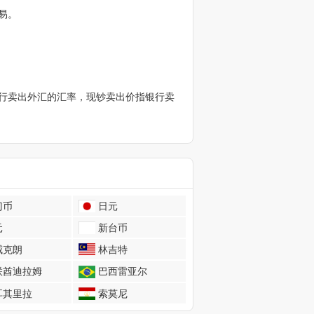
易。
行卖出外汇的汇率，现钞卖出价指银行卖
门币
日元
元
新台币
威克朗
林吉特
联酋迪拉姆
巴西雷亚尔
耳其里拉
索莫尼