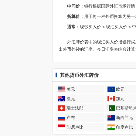
中间价：
银行根据国际外汇市场行情
折算价：
用于将一种外币换算为另一
通常：
现钞买入价 < 现汇买入价 < 
外汇牌价表中的现汇买入价指银行买
出外币外钞的汇率。今日汇率表综合计算
其他货币外汇牌价
美元
欧元
澳元
加元
瑞士法郎
巴基斯坦
卢布
新西兰元
印尼卢比
印度卢比