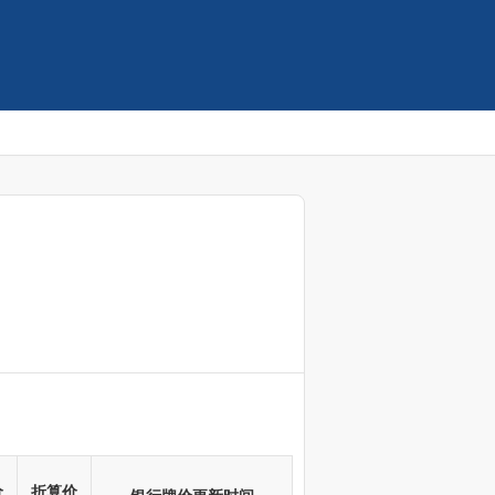
价
折算价