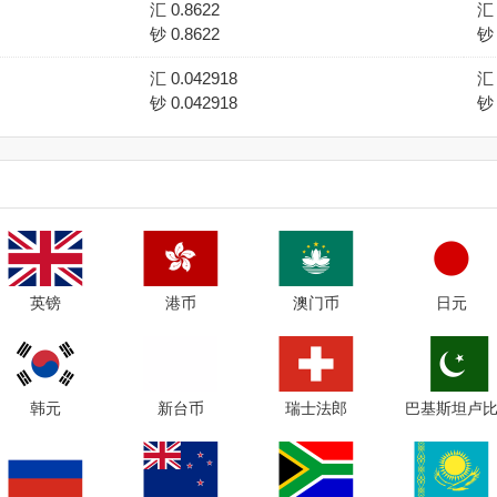
汇 0.8622
汇 
钞 0.8622
钞 
汇 0.042918
汇 
钞 0.042918
钞 
英镑
港币
澳门币
日元
韩元
新台币
瑞士法郎
巴基斯坦卢