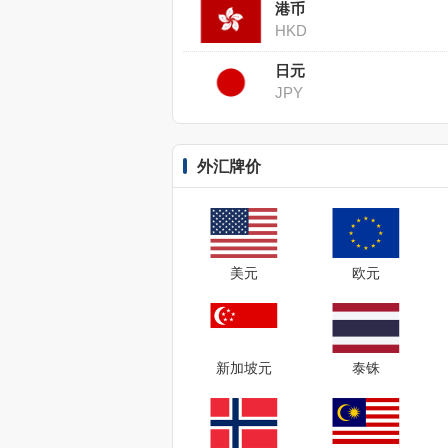
港币
HKD
日元
JPY
外汇牌价
美元
欧元
新加坡元
泰铢